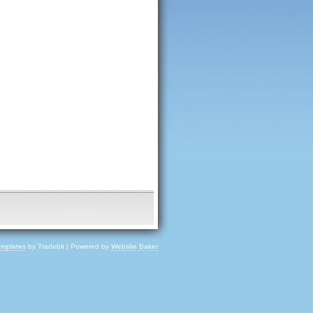
emplates
by Tradebit | Powered by
Website Baker