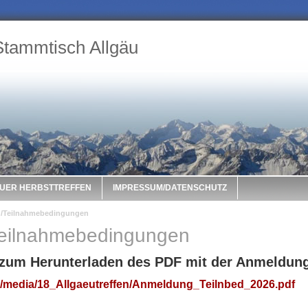
tammtisch Allgäu
UER HERBSTTREFFEN
IMPRESSUM/DATENSCHUTZ
/Teilnahmebedingungen
eilnahmebedingungen
n zum Herunterladen des PDF mit der Anmeldun
de/media/18_Allgaeutreffen/Anmeldung_Teilnbed_2026.pdf